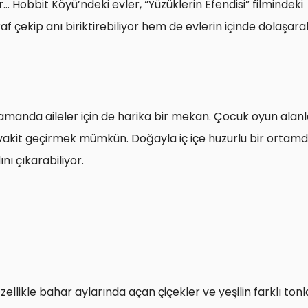
ndeki
f çekip anı biriktirebiliyor hem de evlerin içinde dolaşara
amanda aileler için de harika bir mekan. Çocuk oyun alanla
 vakit geçirmek mümkün. Doğayla iç içe huzurlu bir ortam
ı çıkarabiliyor.
llikle bahar aylarında açan çiçekler ve yeşilin farklı tonla