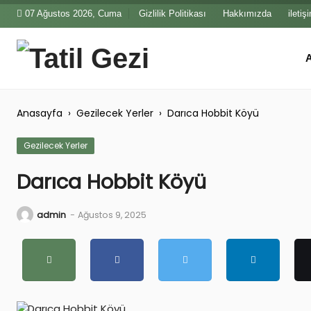
Skip
07 Ağustos 2026, Cuma
Gizlilik Politikası
Hakkımızda
iletiş
to
content
Anasay
Anasayfa
›
Gezilecek Yerler
›
Darıca Hobbit Köyü
Gezilecek Yerler
Darıca Hobbit Köyü
admin
-
Ağustos 9, 2025