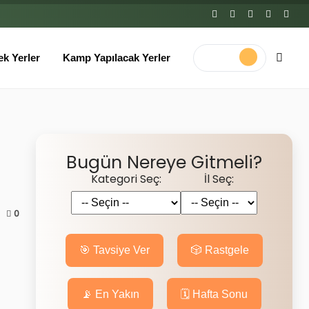
Kamp Yapılacak Yerler
Bugün Nereye Gitmeli?
Kategori Seç:
İl Seç:
0
🎯 Tavsiye Ver
🎲 Rastgele
📡 En Yakın
🗓️ Hafta Sonu