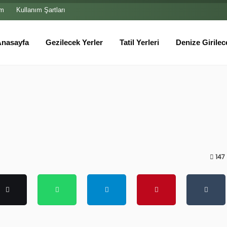
im
Kullanım Şartları
fa
Gezilecek Yerler
Tatil Yerleri
Denize Girilecek Yerler
147