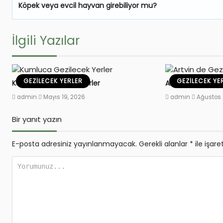
Köpek veya evcil hayvan girebiliyor mu?
İlgili Yazılar
GEZILECEK YERLER
GEZILECEK YE
Kumluca Gezilecek Yerler
Artvin de Gezilec
admin
Mayıs 19, 2026
admin
Ağustos 
Bir yanıt yazın
E-posta adresiniz yayınlanmayacak.
Gerekli alanlar
*
ile işare