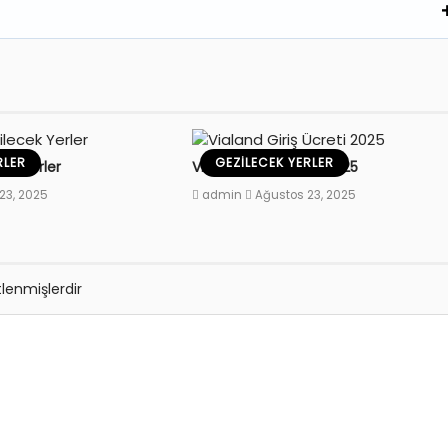
RLER
GEZILECEK YERLER
ek Yerler
Vialand Giriş Ücreti 2025
23, 2025
admin
Ağustos 23, 2025
tlenmişlerdir