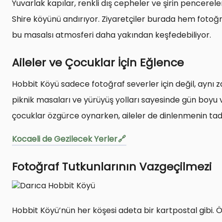
Yuvarlak kapılar, renkli dış cepheler ve şirin pencereler… Hobbit Köyü’ndeki evler, “Yüzüklerin Efendisi” filmi
Shire köyünü andırıyor. Ziyaretçiler burada hem fotoğra
bu masalsı atmosferi daha yakından keşfedebiliyor.
Aileler ve Çocuklar İçin Eğlence
Hobbit Köyü sadece fotoğraf severler için değil, aynı z
piknik masaları ve yürüyüş yolları sayesinde gün boyu
çocuklar özgürce oynarken, aileler de dinlenmenin tadın
Kocaeli de Gezilecek Yerler
Fotoğraf Tutkunlarının Vazgeçilmezi
Hobbit Köyü’nün her köşesi adeta bir kartpostal gibi. Öze