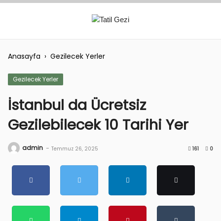
Skip
to
content
Anasayfa
›
Gezilecek Yerler
Gezilecek Yerler
İstanbul da Ücretsiz
Gezilebilecek 10 Tarihi Yer
admin
-
Temmuz 26, 2025
161
0