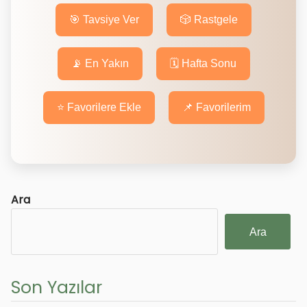
🎯 Tavsiye Ver
🎲 Rastgele
📡 En Yakın
🗓️ Hafta Sonu
⭐ Favorilere Ekle
📌 Favorilerim
Ara
Ara
Son Yazılar